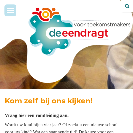
Toggle
navigation
Kom zelf bij ons kijken!
Vraag hier een rondleiding aan.
Wordt uw kind bijna vier jaar? Of zoekt u een nieuwe school
voor uw kind? Wat een spannende tijd! De keuze voor een